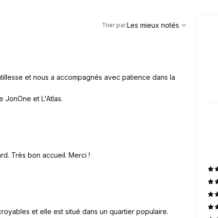
,
Les mieux notés
Sort
Les mieux notés
Trier par
:
tillesse et nous a accompagnés avec patience dans la
 JonOne et L'Atlas.
rd. Très bon accueil. Merci !
croyables et elle est situé dans un quartier populaire.